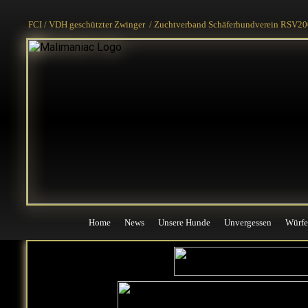
Home
News
Unsere Hunde
Unvergessen
Würfe
FCI / VDH geschützter Zwinger / Zuchtverband Schäferhundverein RSV200
Home
News
Unsere Hunde
Unvergessen
Würfe