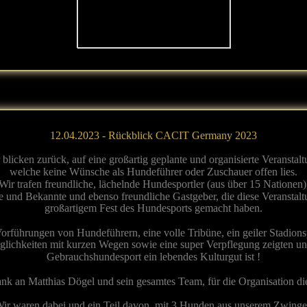
12.04.2023 - Rückblick CACIT Germany 2023
 blicken zurück, auf eine großartig geplante und organisierte Veranstalt
welche keine Wünsche als Hundeführer oder Zuschauer offen lies.
Wir trafen freundliche, lächelnde Hundesportler (aus über 15 Nationen)
e und Bekannte und ebenso freundliche Gastgeber, die diese Veranstal
großartigem Fest des Hundesports gemacht haben.
orführungen von Hundeführern, eine volle Tribüne, ein geiler Stadionsp
ichkeiten mit kurzen Wegen sowie eine super Verpflegung zeigten uns
Gebrauchshundesport ein lebendes Kulturgut ist !
ank an Matthias Dögel und sein gesamtes Team, für die Organisation d
ir waren dabei und ein Teil davon, mit 3 Hunden aus unserem Zwinge