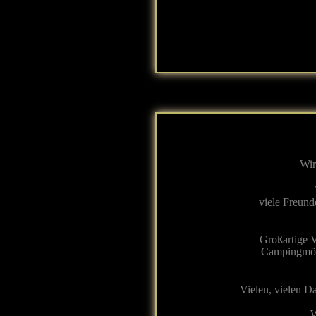
Wir
viele Freund
Großartige V
Campingmögl
Vielen, vielen D
W