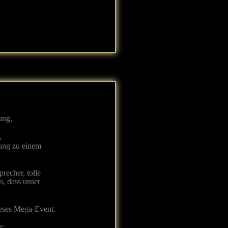
ung,
,
tung zu einem
recher, tolle
, dass unser
ieses Mega-Event.
r: