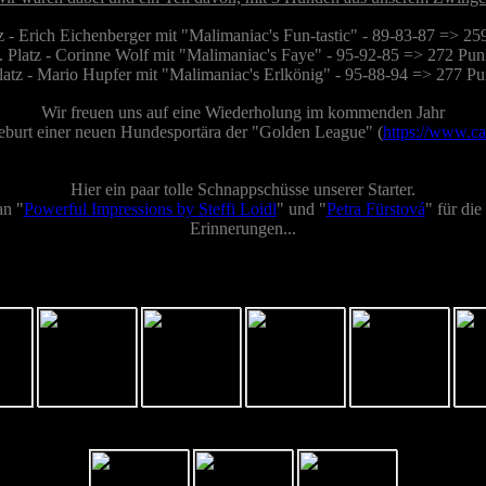
tz - Erich Eichenberger mit "Malimaniac's Fun-tastic" - 89-83-87 => 25
. Platz - Corinne Wolf mit "Malimaniac's Faye" - 95-92-85 => 272 Pun
Platz - Mario Hupfer mit "Malimaniac's Erlkönig" - 95-88-94 => 277 Pu
Wir freuen uns auf eine Wiederholung im kommenden Jahr
eburt einer neuen Hundesportära der "Golden League" (
https://www.cac
Hier ein paar tolle Schnappschüsse unserer Starter.
an "
Powerful Impressions by Steffi Loidl
" und "
Petra Fürstová
" für di
Erinnerungen...