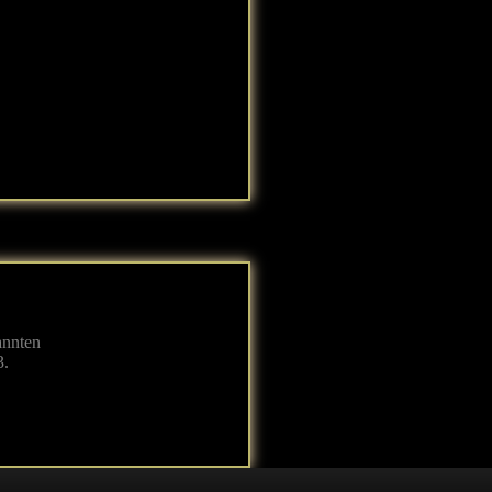
annten
3.