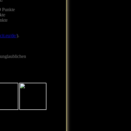
9 Punkte
kte
nkte
it.eu/de/
).
e unglaublichen