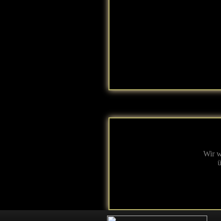
Wir w
ü