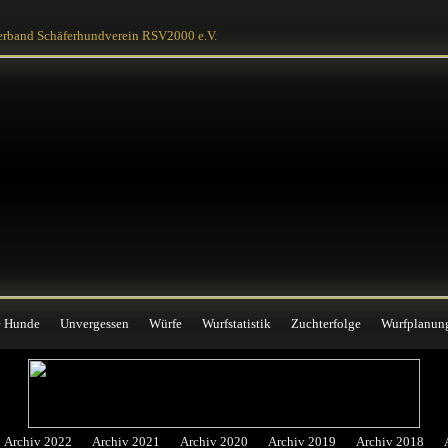
e Hunde
Unvergessen
Würfe
Wurfstatistik
Zuchterfolge
Wurfplanun
erband Schäferhundverein RSV2000 e.V.
e Hunde
Unvergessen
Würfe
Wurfstatistik
Zuchterfolge
Wurfplanun
Archiv 2022
Archiv 2021
Archiv 2020
Archiv 2019
Archiv 2018