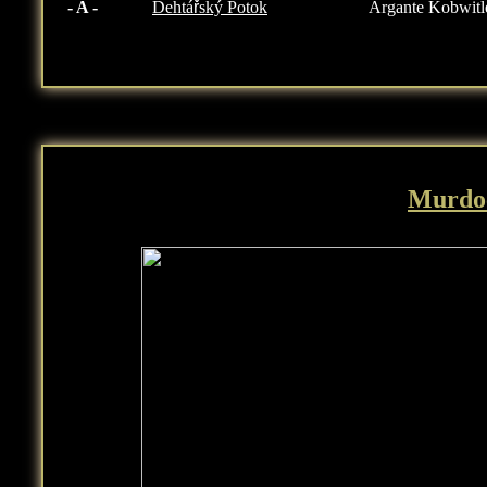
- A -
Dehtá
ř
ský Potok
Argante Kobwitl
Murdoc