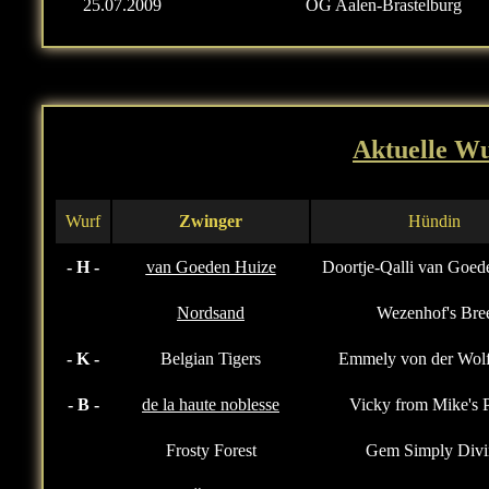
25.07.2009
OG Aalen-Brastelburg
Aktuelle W
Wurf
Zwinger
Hündin
- H -
van Goeden Huize
Doortje-Qalli van Goed
Nordsand
Wezenhof's Bre
- K -
Belgian Tigers
Emmely von der Wolf
- B -
de la haute noblesse
Vicky from Mike's 
Frosty Forest
Gem Simply Divi