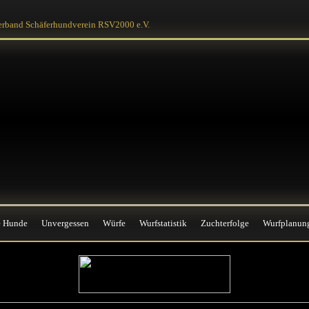
e Hunde
Unvergessen
Würfe
Wurfstatistik
Zuchterfolge
Wurfplanun
erband Schäferhundverein RSV2000 e.V.
e Hunde
Unvergessen
Würfe
Wurfstatistik
Zuchterfolge
Wurfplanun