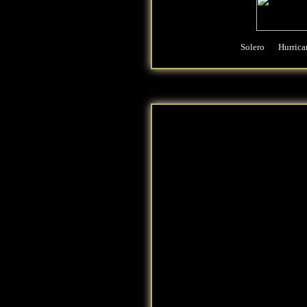
Solero
Hurrica