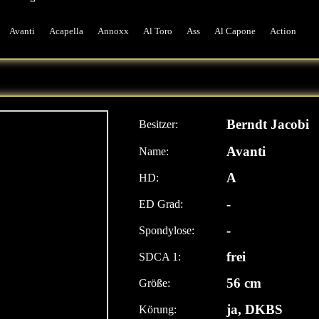
Avanti
Acapella
Annoxx
Al Toro
Ass
Al Capone
Action
Berndt Jacobi
Besitzer:
Avanti
Name:
A
HD:
-
ED Grad:
-
Spondylose:
frei
SDCA 1:
56 cm
Größe:
ja, DKBS
Körung: