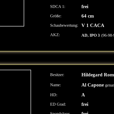
frei
SDCA 1:
64 cm
Größe:
V 1 CACA
Schaubewertung:
AKZ:
AD, IPO 3
(96-98-
Hildegard Rom
Besitzer:
Al Capone
Name:
gena
A
HD:
frei
ED Grad:
frei
Spondylose: