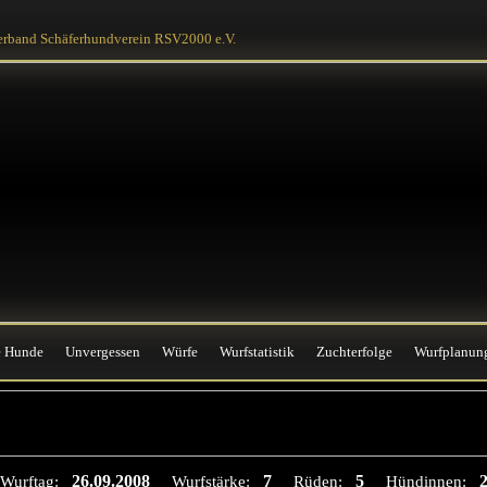
e Hunde
Unvergessen
Würfe
Wurfstatistik
Zuchterfolge
Wurfplanun
erband Schäferhundverein RSV2000 e.V.
e Hunde
Unvergessen
Würfe
Wurfstatistik
Zuchterfolge
Wurfplanun
26.09.2008
7
5
Wurftag:
Wurfstärke:
Rüden:
Hündinnen: