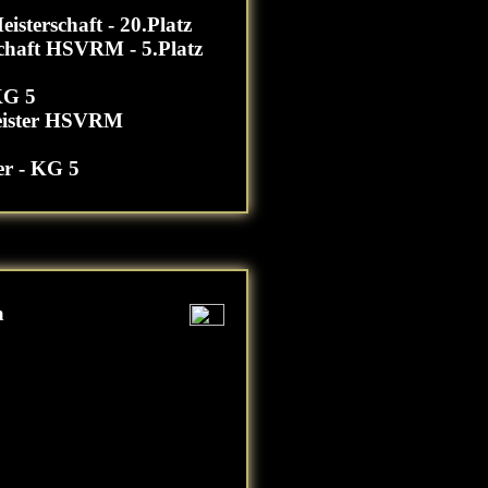
isterschaft - 20.Platz
chaft HSVRM - 5.Platz
KG 5
eister HSVRM
er - KG 5
a