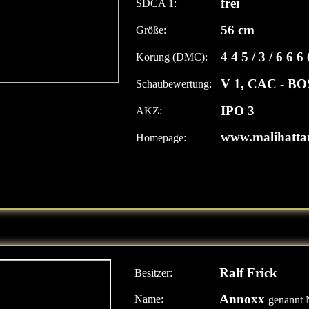
frei
SDCA 1:
56 cm
Größe:
4 4 5 / 3 / 6 6 6
Körung (DMC):
V 1, CAC - BO
Schaubewertung:
IPO 3
AKZ:
www.malihatta
Homepage:
Ralf Frick
Besitzer:
Annoxx
Name:
genannt