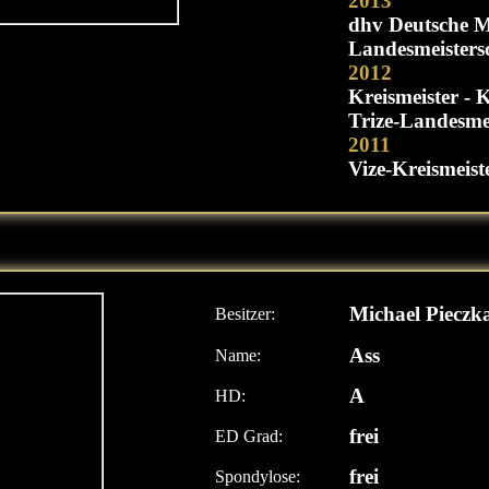
2013
dhv Deutsche Me
Landesmeisters
2012
Kreismeister - 
Trize-Landesm
2011
Vize-Kreismeist
Michael Pieczk
Besitzer:
Ass
Name:
A
HD:
frei
ED Grad:
frei
Spondylose: