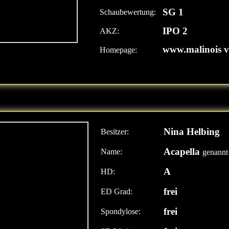
SG 1
Schaubewertung:
IPO 2
AKZ:
www.malinois v
Homepage:
Nina Helbing
Besitzer:
Acapella
Name:
genann
A
HD:
frei
ED Grad:
frei
Spondylose: