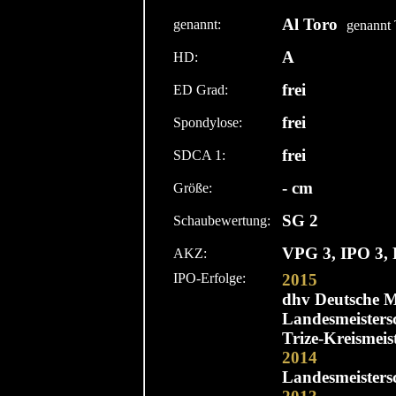
Al Toro
genannt:
genannt 
A
HD:
frei
ED Grad:
frei
Spondylose:
frei
SDCA 1:
- cm
Größe:
SG 2
Schaubewertung:
VPG 3, IPO 3, 
AKZ:
IPO-Erfolge:
2015
dhv Deutsche Me
Landesmeisters
Trize-Kreismeis
2014
Landesmeisters