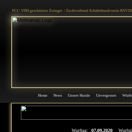
Home
News
Unsere Hunde
Unvergessen
Würfe
FCI / VDH geschützter Zwinger / Zuchtverband Schäferhundverein RSV200
Home
News
Unsere Hunde
Unvergessen
Würfe
Wurftag:
07.09.2020
Wurfst